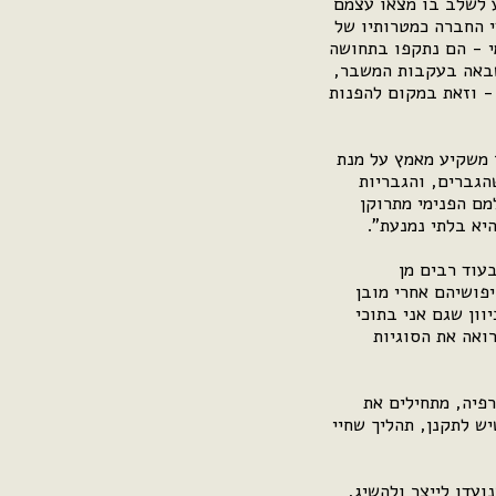
ע לשלב בו מצאו עצמם
י החברה כמטרותיו של
מי - הם נתקפו בתחושה
שבאה בעקבות המשבר,
 - וזאת במקום להפנות
ר משקיע מאמץ על מנת
הגברים, והגבריות
מם הפנימי מתרוקן
היא בלתי נמנעת".
עוד רבים מן
פושיהם אחרי מובן
ון שגם אני בתוכי
ואה את הסוגיות
פיה, מתחילים את
ש לתקנן, תהליך שחיי
ועדו לייצר ולהשיג,