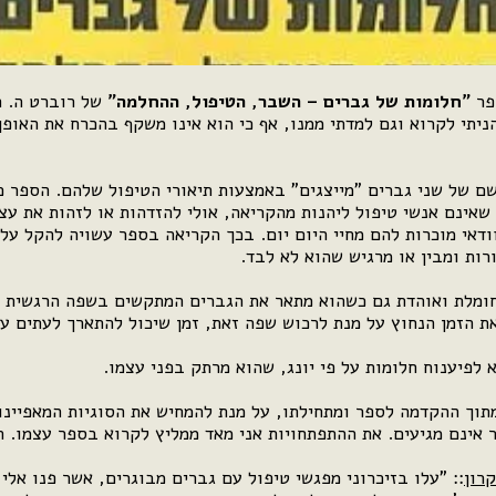
פר
"חלומות של גברים – השבר, הטיפול, ההחלמה"
של רוברט ה. ה
יתי לקרוא וגם למדתי ממנו, אף כי הוא אינו משקף בהכרח את האופן
 של שני גברים "מייצגים" באמצעות תיאורי הטיפול שלהם. הספר
שאינם אנשי טיפול ליהנות מהקריאה, אולי להזדהות או לזהות את עצ
דאי מוכרות להם מחיי היום יום. בכך הקריאה בספר עשויה להקל על
רות ומבין או מרגיש שהוא לא לבד.
מלת ואוהדת גם כשהוא מתאר את הגברים המתקשים בשפה הרגשית "
ת הזמן הנחוץ על מנת לרכוש שפה זאת, זמן שיכול להתארך לעתים ע
 לפיענוח חלומות על פי יונג, שהוא מרתק בפני עצמו.
תוך ההקדמה לספר ומתחילתו, על מנת להמחיש את הסוגיות המאפיינו
 אינם מגיעים. את ההתפתחויות אני מאד ממליץ לקרוא בספר עצמו. ת
רון
:: "עלו בזיכרוני מפגשי טיפול עם גברים מבוגרים, אשר פנו אל