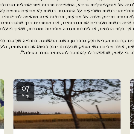
וגיה של פונקציונליות גרידא, המאפיינת תרבות פטריארכלית וטכנולו
תרפיסט: רגשות משפיעים על התנהגות. רגשות לא מודעים גורמים לה
א הנחיה וחיזוק מצדה של מודעות, תכופות אינה מתאימה לדרישותיו 
ם איזה רגשות מעוררים את תגובותינו, אנו מסתכנים בכך שתגובותינו
 אך בלתי הולמים, או לצורות תגובה מופרזות ומוזרות, שאינן פועלות
תים קרובות מקדיש חלק נכבד מן השנה הראשונה בתרפיה של גבר לפי
שית, אוצר מילים רגשי מספק שבעזרתו יוכל לבטא את תחושותיו, ולע
ה בי עצמי, שתאפשר לו להתחבר לרגשותיו בחדר הטיפול".
07
Sep