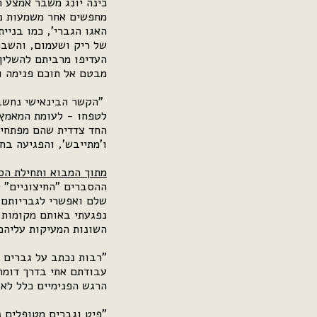
כינה יונג משבר אמצע 
מחפשים אחר משמעות נו
האגו הגברי', כמו בניי
של ריק ושעמום, והשבר
העדיפו מרביתם להשליך 
מבטם אל תוכם פנימה ו
"הקשר הבינאישי נחשב א
לטפחו - לעומת המאמץ 
החד צדדית שהם מפתחים
ו'מתייבש', והפגיעה בח
מתוך המבוא ותחילת הס
ההסברים "החיצוניים" 
שלם ואפשרי לגבריותם 
נפגעתי באותם מקומות 
השונות המעיקות עליהם 
"רבות נכתב על גברים 
עבודתם אתי בדרך דומה 
הרגש הפנימיים כלל לא
"פיט וגברים מטופלים נ