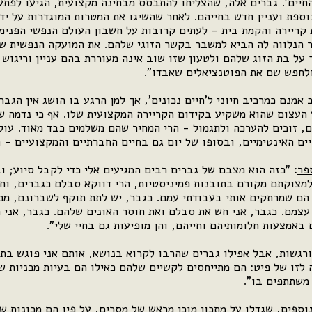
החיים'. גברים אלה, שהצליחו להתבסס מבחינה מקצועית, הגיעו לפת
ספת ועניין חדש בחייהם. לאחר שהשיגו את המטרות המוגדרות על יד
ת קריירה והקמת בית - לעתים קרובות על חשבון העולם הנפשי הפני
 הנלווה לה הביא למשבר בקשר הזוגי שלהם. את המועקה הנפשית 
על בת הזוג שלהם ולטעון שזו שוב אינה מעוררת בהם עניין וריגוש
לחפש שם את הפוטנציאלים שאבדו".
מנם כמרכיב חיוני ל'חיים נכונים', אך למן הרגע בו הושג אין הגב
העצום שהוא משקיע בקידום הקריירה המקצועית שלו. אף כי נדמה ש
, זוכים להערכה ולתגמול - הרי המחיר שהם משלמים כבד מאוד. עול
יים האינטימיים, ובסופו של יום גם בחיים החברתיים והמקצועיים - 
פר
: "כזה הוא מצבם של גברים רבים המגיעים אלי כדי לקבל סיוע; וב
למצוקתם מקורם בתובנות פמיניסטיות, הרי דווקא סבלם כגברים, וחי
הם שמרתקים אותי בעבודתי עמם. כגבר, יש לתת תוקף לשברונם, מכיו
עצמם. כגבר, אני חש את סבלם ואת חוסר האונים שלהם. כגבר, אני ר
באמצעות חלומותיהם וחייהם, והן מופיעות גם בחיי שלי".
ורגשות, אבל אפילו גברים שהרבו לקרוא בנושא, אותם אני פוגש בתר
לזו של פיט: הם מתייחסים לקשיים שלהם כאילו הם בעיות מכניות שי
 משתתפים בו".
וספים, שגדלו על מתכון מוכן מראש של מסרים, על פיו הם מכונות שנ