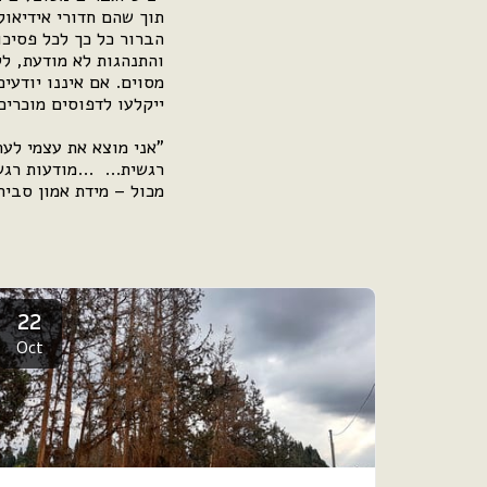
תוך שהם חדורי אידיאול
הברור כל כך לכל פסיכו
והתנהגות לא מודעת, לל
מסוים. אם איננו יודעי
ייקלעו לדפוסים מוכרים
"אני מוצא את עצמי לע
רגשית... ...מודעות רג
מכול – מידת אמון סביר
22
Oct